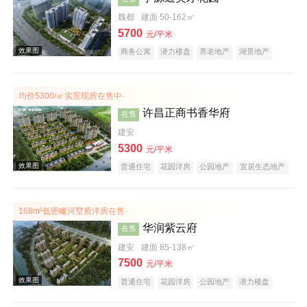
效果图
魏都
建面 50-162㎡
5700
元/平米
商务公寓
潜力楼盘
养老地产
湖景地产
教育地产
小户型
低总价
大平层
均价5300/㎡实景现房在售中·
许昌正商书香华府
在售
建安
5300
效果图
元/平米
普通住宅
花园洋房
公园地产
宜居生态地产
养老地产
名企盘
168m²低密瞰河墅质洋房在售·
华润紫云府
在售
建安
建面 85-138㎡
7500
元/平米
普通住宅
花园洋房
公园地产
潜力楼盘
效果图
小户型
名企盘