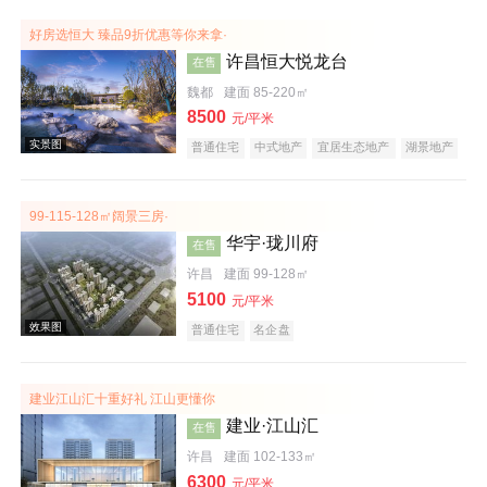
效果图
好房选恒大 臻品9折优惠等你来拿·
许昌恒大悦龙台
在售
魏都
建面 85-220㎡
8500
元/平米
普通住宅
中式地产
宜居生态地产
湖景地产
复合地产
产权式酒店
庭院式住宅
大平层
99-115-128㎡阔景三房·
华宇·珑川府
在售
效果图
许昌
建面 99-128㎡
5100
元/平米
普通住宅
名企盘
建业江山汇十重好礼 江山更懂你
建业·江山汇
在售
许昌
建面 102-133㎡
实景图
6300
元/平米