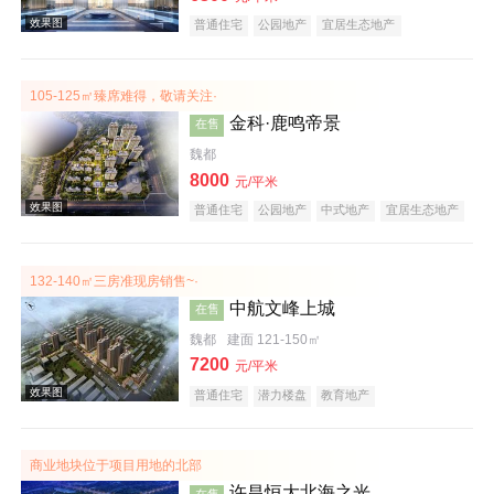
普通住宅
公园地产
宜居生态地产
105-125㎡臻席难得，敬请关注·
金科·鹿鸣帝景
在售
魏都
8000
元/平米
效果图
普通住宅
公园地产
中式地产
宜居生态地产
大平层
名企盘
132-140㎡三房准现房销售~·
中航文峰上城
在售
魏都
建面 121-150㎡
7200
元/平米
普通住宅
潜力楼盘
教育地产
效果图
商业地块位于项目用地的北部
许昌恒大北海之光
在售