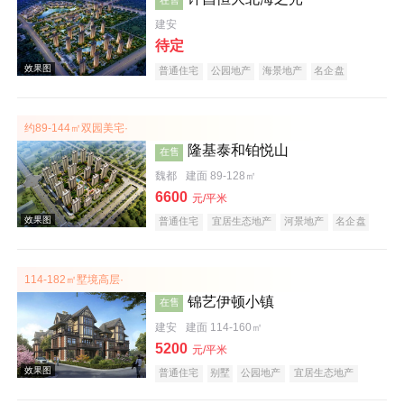
建安
待定
普通住宅
公园地产
海景地产
名企盘
约89-144㎡双园美宅·
效果图
隆基泰和铂悦山
在售
魏都
建面 89-128㎡
6600
元/平米
普通住宅
宜居生态地产
河景地产
名企盘
114-182㎡墅境高层·
锦艺伊顿小镇
在售
效果图
建安
建面 114-160㎡
5200
元/平米
普通住宅
别墅
公园地产
宜居生态地产
河景地产
名企盘