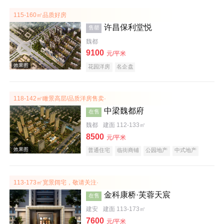
115-160㎡品质好房
许昌保利堂悦
售罄
魏都
效果图
9100
元/平米
花园洋房
名企盘
118-142㎡瞰景高层/品质洋房售卖·
中梁魏都府
在售
魏都
建面 112-133㎡
8500
元/平米
普通住宅
临街商铺
公园地产
中式地产
效果图
宜居生态地产
名企盘
113-173㎡宽景阔宅，敬请关注·
金科康桥·芙蓉天宸
在售
建安
建面 113-173㎡
7600
元/平米