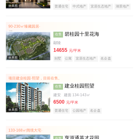
普通住宅
中式地产
宜居生态地产
湖景地产
大平层
名企盘
效果图
90-230㎡臻藏园居·
碧桂园十里花海
在售
鄢陵
14655
元/平米
别墅
公寓
宜居生态地产
名企盘
项目建业桂园·熙望，目前在售。
效果图
建业桂园熙望
在售
建安
建面 134-143㎡
6500
元/平米
普通住宅
公园地产
名企盘
133-168㎡阔境大宅·
亨源通英才花园
在售