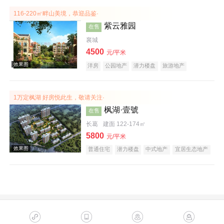
116-220㎡畔山美境，恭迎品鉴·
紫云雅园
在售
襄城
4500
元/平米
洋房
公园地产
潜力楼盘
旅游地产
养老地产
山景地产
庭院式住宅
名企盘
效果图
1万定枫湖 好房悦此生，敬请关注·
枫湖·壹號
在售
长葛
建面 122-174㎡
5800
元/平米
普通住宅
潜力楼盘
中式地产
宜居生态地产
效果图