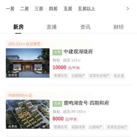
150万以上
一居
二居
三居
四居
五居
五居以上
新房
直播
资讯
财经
202-213㎡跃层叠墅··
中建观湖珑府
在售
魏都
建面 142㎡
10000
元/平米
普通住宅
公园地产
宜居生态地产
名企盘
均价8000/㎡起·
鹿鸣湖壹号·四期和府
在售
魏都
建面 89-165㎡
8000
元/平米
普通住宅
花园洋房
公园地产
宜居生态地产
庭院式住宅