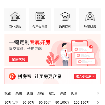
商业贷款
公积金贷款
购房百科
地图找房
魏都
禹州
襄城
鄢陵
建安
许昌
长葛
30万以下
30-50万
50-80万
80-100万
100-150万