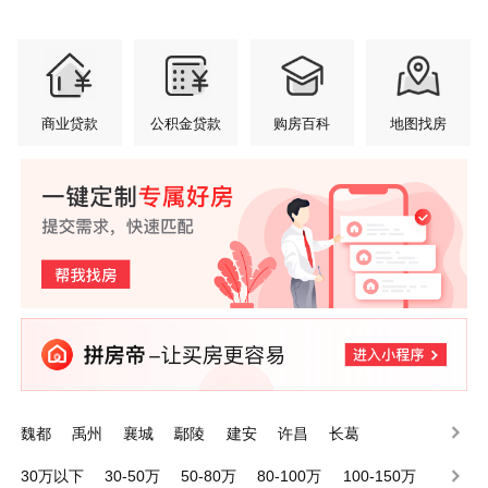
商业贷款
公积金贷款
购房百科
地图找房
魏都
禹州
襄城
鄢陵
建安
许昌
长葛
30万以下
30-50万
50-80万
80-100万
100-150万