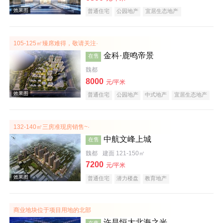
普通住宅
公园地产
宜居生态地产
105-125㎡臻席难得，敬请关注·
金科·鹿鸣帝景
在售
魏都
8000
元/平米
效果图
普通住宅
公园地产
中式地产
宜居生态地产
大平层
名企盘
132-140㎡三房准现房销售~·
中航文峰上城
在售
魏都
建面 121-150㎡
7200
元/平米
普通住宅
潜力楼盘
教育地产
效果图
商业地块位于项目用地的北部
许昌恒大北海之光
在售