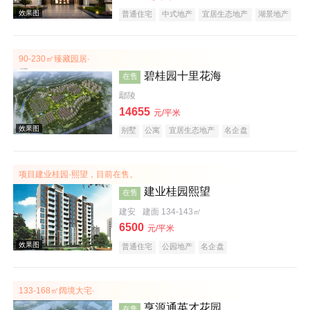
普通住宅
中式地产
宜居生态地产
湖景地产
大平层
名企盘
效果图
90-230㎡臻藏园居·
碧桂园十里花海
在售
鄢陵
14655
元/平米
别墅
公寓
宜居生态地产
名企盘
项目建业桂园·熙望，目前在售。
效果图
建业桂园熙望
在售
建安
建面 134-143㎡
6500
元/平米
普通住宅
公园地产
名企盘
133-168㎡阔境大宅·
亨源通英才花园
在售