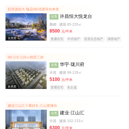
效果图
好房选恒大 臻品9折优惠等你来拿·
许昌恒大悦龙台
在售
魏都
建面 85-220㎡
8500
元/平米
普通住宅
中式地产
宜居生态地产
湖景地产
复合地产
产权式酒店
庭院式住宅
大平层
99-115-128㎡阔景三房·
华宇·珑川府
在售
效果图
许昌
建面 99-128㎡
5100
元/平米
普通住宅
名企盘
建业江山汇十重好礼 江山更懂你
建业·江山汇
在售
许昌
建面 102-133㎡
实景图
6300
元/平米