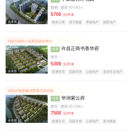
效果图
魏都
建面 50-162㎡
5700
元/平米
商务公寓
潜力楼盘
养老地产
湖景地产
教育地产
小户型
低总价
大平层
均价5300/㎡实景现房在售中·
许昌正商书香华府
在售
建安
5300
效果图
元/平米
普通住宅
花园洋房
公园地产
宜居生态地产
养老地产
名企盘
168m²低密瞰河墅质洋房在售·
华润紫云府
在售
建安
建面 85-138㎡
7500
元/平米
普通住宅
花园洋房
公园地产
潜力楼盘
效果图
小户型
名企盘