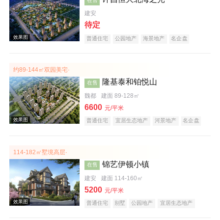
建安
待定
普通住宅
公园地产
海景地产
名企盘
约89-144㎡双园美宅·
效果图
隆基泰和铂悦山
在售
魏都
建面 89-128㎡
6600
元/平米
普通住宅
宜居生态地产
河景地产
名企盘
114-182㎡墅境高层·
锦艺伊顿小镇
在售
效果图
建安
建面 114-160㎡
5200
元/平米
普通住宅
别墅
公园地产
宜居生态地产
河景地产
名企盘