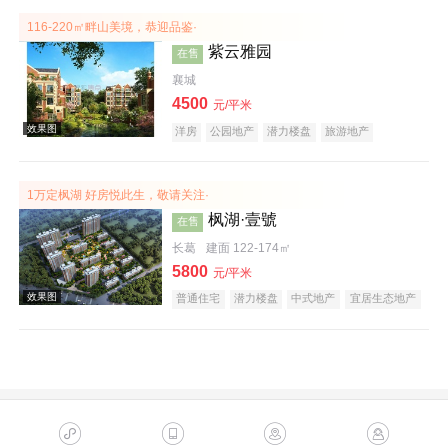
116-220㎡畔山美境，恭迎品鉴·
紫云雅园
在售
襄城
4500
元/平米
洋房
公园地产
潜力楼盘
旅游地产
养老地产
山景地产
庭院式住宅
名企盘
效果图
1万定枫湖 好房悦此生，敬请关注·
枫湖·壹號
在售
长葛
建面 122-174㎡
5800
元/平米
普通住宅
潜力楼盘
中式地产
宜居生态地产
效果图