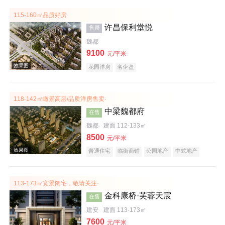
115-160㎡品质好房
许昌保利堂悦
售罄
魏都
效果图
9100
元/平米
花园洋房
名企盘
118-142㎡瞰景高层/品质洋房售卖·
中梁魏都府
在售
魏都
建面 112-133㎡
8500
元/平米
普通住宅
临街商铺
公园地产
中式地产
效果图
宜居生态地产
名企盘
113-173㎡宽景阔宅，敬请关注·
金科康桥·芙蓉天宸
在售
建安
建面 113-173㎡
7600
元/平米