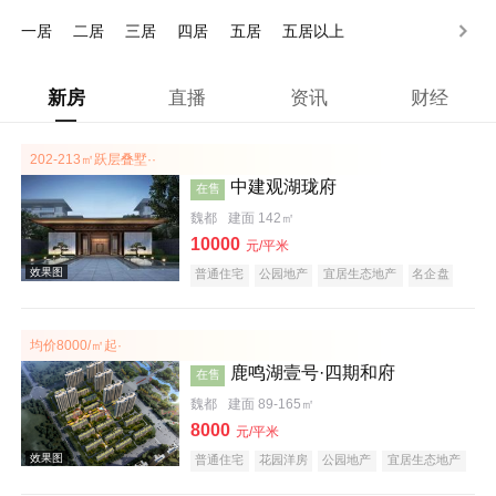
150万以上
一居
二居
三居
四居
五居
五居以上
新房
直播
资讯
财经
202-213㎡跃层叠墅··
中建观湖珑府
在售
魏都
建面 142㎡
10000
元/平米
普通住宅
公园地产
宜居生态地产
名企盘
均价8000/㎡起·
鹿鸣湖壹号·四期和府
在售
魏都
建面 89-165㎡
8000
元/平米
普通住宅
花园洋房
公园地产
宜居生态地产
庭院式住宅