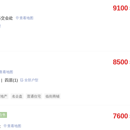
9100
路交会处
查看地图
型
8500
查看地图
| 四居(1)
全部户型
态地产
名企盘
普通住宅
临街商铺
7600
在售
处
查看地图