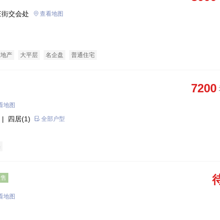
庄街交会处
查看地图
态地产
大平层
名企盘
普通住宅
7200
看地图
| 四居(1)
全部户型
宅
在售
看地图