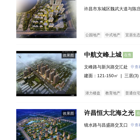
许昌市东城区魏武大道与陈
公园地产
中式地产
宜居生
中航文峰上城
在售
效果图
文峰路与新兴路交汇处
查
建面：121-150㎡ |
三居(3)
潜力楼盘
教育地产
普通住
许昌恒大北海之光
效果图
镜水路与昌盛路交叉口
查