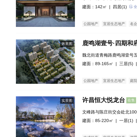
建面：142㎡ |
四居(1)
公园地产
宜居生态地产
名
鹿鸣湖壹号·四期和
效果图
魏北街道青梅路鹿鸣湖壹号
建面：89-165㎡ |
三居(5)
|
公园地产
宜居生态地产
庭
许昌恒大悦龙台
在售
实景图
文峰路与陈庄街交会处北10
建面：85-220㎡ |
一居(1)
|