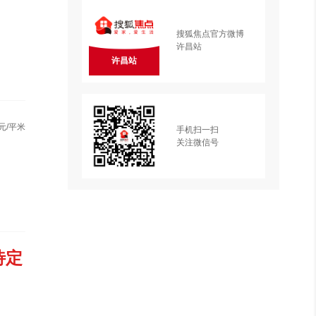
搜狐焦点官方微博
许昌站
许昌站
元/平米
手机扫一扫
关注微信号
待定