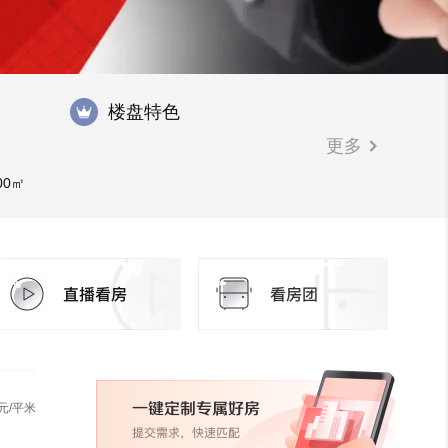
楼盘特色
更多
00㎡
元/平米