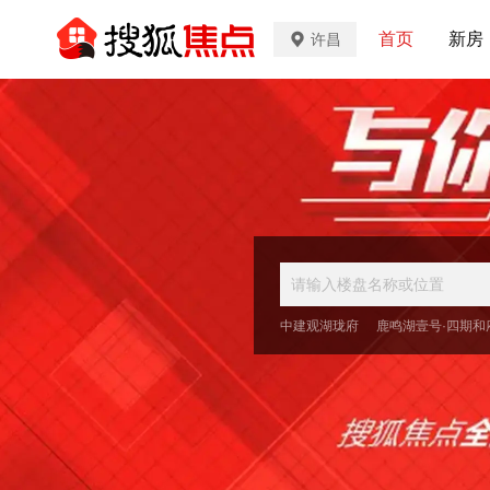
首页
新房
许昌
中建观湖珑府
鹿鸣湖壹号·四期和