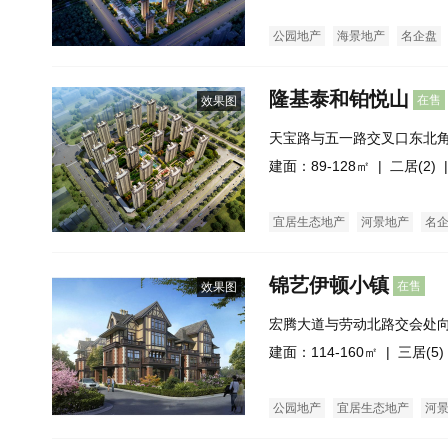
公园地产
海景地产
名企盘
隆基泰和铂悦山
在售
效果图
天宝路与五一路交叉口东北
建面：89-128㎡ |
二居(2)
|
宜居生态地产
河景地产
名
锦艺伊顿小镇
在售
效果图
宏腾大道与劳动北路交会处向
建面：114-160㎡ |
三居(5)
公园地产
宜居生态地产
河