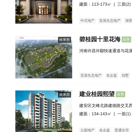
建面：113-173㎡ |
三居(2)
中式地产
宜居生态地产
湖
碧桂园十里花海
在售
效果图
河南许昌许鄢快速通道与花溪
宜居生态地产
名企盘
别墅
建业桂园熙望
在售
效果图
建安区文峰北路建德路交叉
建面：134-143㎡ |
一居(1)
公园地产
名企盘
普通住宅