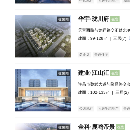
中式地产
宜居生态地产
湖
华宇·珑川府
在售
效果图
天宝西路与龙祥路交汇处北4
建面：99-128㎡ |
三居(7)
名企盘
普通住宅
建业·江山汇
在售
效果图
许昌市魏武大道与隆昌路交
建面：102-133㎡ |
三居(2)
公园地产
宜居生态地产
普
金科·鹿鸣帝景
在售
效果图