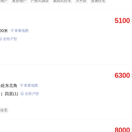
景地产
复合地产
产权式酒店
庭院式住宅
大平层
普通住宅
5100
00米
查看地图
全部户型
6300
会处东北角
查看地图
| 四居(1)
全部户型
通住宅
8000