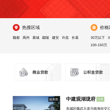
热搜区域
价格
魏都
禹州
襄城
鄢陵
建安
许昌
长葛
30万以下
3
100-150万
中建观湖珑府
在售
效果图
东城区魏武大道与南海街交