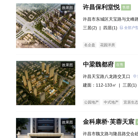
许昌保利堂悦
售罄
效果图
许昌市东城区天宝路与文峰
三居(2)
| 四居(1)
全部户
名企盘
花园洋房
中梁魏都府
在售
效果图
许昌天宝路八龙路交叉口
建面：112-133㎡ |
三居(1)
公园地产
中式地产
宜居生
金科康桥·芙蓉天宸
效果图
许昌市魏文路与隆昌路交会