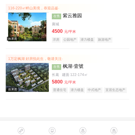
116-220㎡畔山美境，恭迎品鉴·
紫云雅园
在售
襄城
4500
元/平米
洋房
公园地产
潜力楼盘
旅游地产
养老地产
山景地产
庭院式住宅
名企盘
效果图
1万定枫湖 好房悦此生，敬请关注·
枫湖·壹號
在售
长葛
建面 122-174㎡
5800
元/平米
普通住宅
潜力楼盘
中式地产
宜居生态地产
效果图