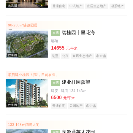
普通住宅
中式地产
宜居生态地产
湖景地产
大平层
名企盘
效果图
90-230㎡臻藏园居·
碧桂园十里花海
在售
鄢陵
14655
元/平米
别墅
公寓
宜居生态地产
名企盘
项目建业桂园·熙望，目前在售。
效果图
建业桂园熙望
在售
建安
建面 134-143㎡
6500
元/平米
普通住宅
公园地产
名企盘
133-168㎡阔境大宅·
亨源通英才花园
在售