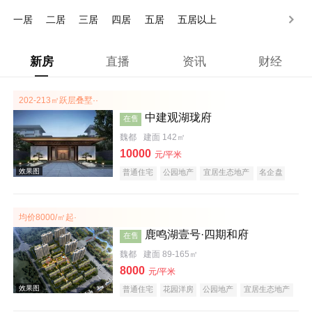
150万以上
一居
二居
三居
四居
五居
五居以上
新房
直播
资讯
财经
202-213㎡跃层叠墅··
中建观湖珑府
在售
魏都
建面 142㎡
10000
元/平米
普通住宅
公园地产
宜居生态地产
名企盘
均价8000/㎡起·
鹿鸣湖壹号·四期和府
在售
魏都
建面 89-165㎡
8000
元/平米
普通住宅
花园洋房
公园地产
宜居生态地产
庭院式住宅