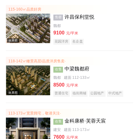
115-160㎡品质好房
许昌保利堂悦
售罄
魏都
效果图
9100
元/平米
花园洋房
名企盘
118-142㎡瞰景高层/品质洋房售卖·
中梁魏都府
在售
魏都
建面 112-133㎡
8500
元/平米
普通住宅
临街商铺
公园地产
中式地产
效果图
宜居生态地产
名企盘
113-173㎡宽景阔宅，敬请关注·
金科康桥·芙蓉天宸
在售
建安
建面 113-173㎡
7600
元/平米