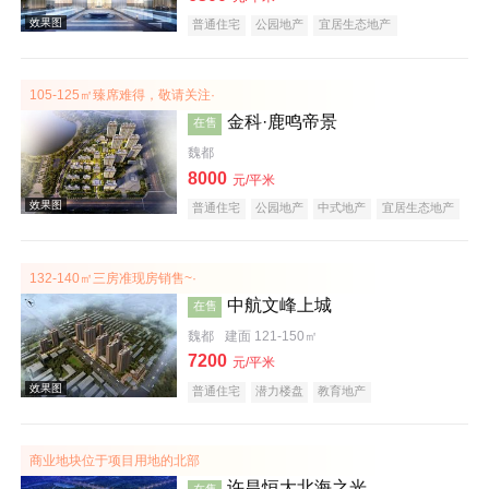
普通住宅
公园地产
宜居生态地产
105-125㎡臻席难得，敬请关注·
金科·鹿鸣帝景
在售
魏都
8000
元/平米
效果图
普通住宅
公园地产
中式地产
宜居生态地产
大平层
名企盘
132-140㎡三房准现房销售~·
中航文峰上城
在售
魏都
建面 121-150㎡
7200
元/平米
普通住宅
潜力楼盘
教育地产
效果图
商业地块位于项目用地的北部
许昌恒大北海之光
在售