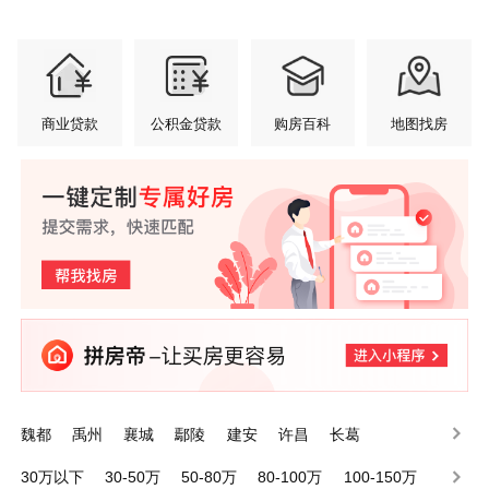
商业贷款
公积金贷款
购房百科
地图找房
魏都
禹州
襄城
鄢陵
建安
许昌
长葛
30万以下
30-50万
50-80万
80-100万
100-150万