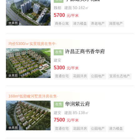
效果图
魏都
建面 50-162㎡
5700
元/平米
商务公寓
潜力楼盘
养老地产
湖景地产
教育地产
小户型
低总价
大平层
均价5300/㎡实景现房在售中·
许昌正商书香华府
在售
建安
5300
效果图
元/平米
普通住宅
花园洋房
公园地产
宜居生态地产
养老地产
名企盘
168m²低密瞰河墅质洋房在售·
华润紫云府
在售
建安
建面 85-138㎡
7500
元/平米
普通住宅
花园洋房
公园地产
潜力楼盘
效果图
小户型
名企盘