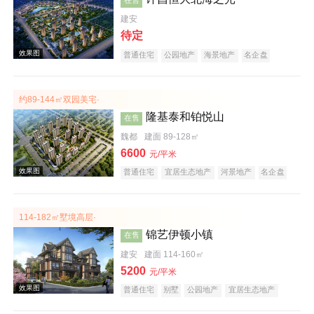
建安
待定
普通住宅
公园地产
海景地产
名企盘
约89-144㎡双园美宅·
效果图
隆基泰和铂悦山
在售
魏都
建面 89-128㎡
6600
元/平米
普通住宅
宜居生态地产
河景地产
名企盘
114-182㎡墅境高层·
锦艺伊顿小镇
在售
效果图
建安
建面 114-160㎡
5200
元/平米
普通住宅
别墅
公园地产
宜居生态地产
河景地产
名企盘