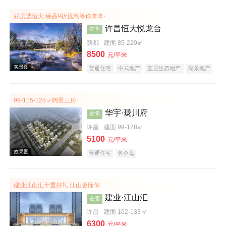
效果图
好房选恒大 臻品9折优惠等你来拿·
许昌恒大悦龙台
在售
魏都
建面 85-220㎡
8500
元/平米
普通住宅
中式地产
宜居生态地产
湖景地产
复合地产
产权式酒店
庭院式住宅
大平层
99-115-128㎡阔景三房·
华宇·珑川府
在售
效果图
许昌
建面 99-128㎡
5100
元/平米
普通住宅
名企盘
建业江山汇十重好礼 江山更懂你
建业·江山汇
在售
许昌
建面 102-133㎡
实景图
6300
元/平米