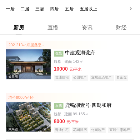
150万以上
一居
二居
三居
四居
五居
五居以上
新房
直播
资讯
财经
202-213㎡跃层叠墅··
中建观湖珑府
在售
魏都
建面 142㎡
10000
元/平米
普通住宅
公园地产
宜居生态地产
名企盘
均价8000/㎡起·
鹿鸣湖壹号·四期和府
在售
魏都
建面 89-165㎡
8000
元/平米
普通住宅
花园洋房
公园地产
宜居生态地产
庭院式住宅