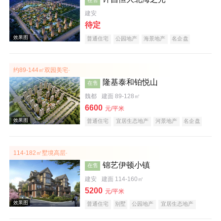
建安
待定
普通住宅
公园地产
海景地产
名企盘
约89-144㎡双园美宅·
效果图
隆基泰和铂悦山
在售
魏都
建面 89-128㎡
6600
元/平米
普通住宅
宜居生态地产
河景地产
名企盘
114-182㎡墅境高层·
锦艺伊顿小镇
在售
效果图
建安
建面 114-160㎡
5200
元/平米
普通住宅
别墅
公园地产
宜居生态地产
河景地产
名企盘