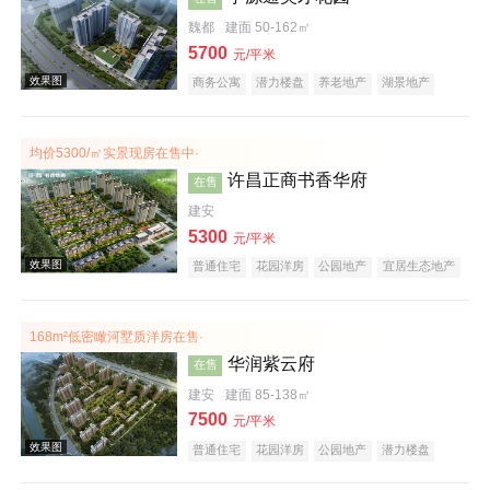
效果图
魏都
建面 50-162㎡
5700
元/平米
商务公寓
潜力楼盘
养老地产
湖景地产
教育地产
小户型
低总价
大平层
均价5300/㎡实景现房在售中·
许昌正商书香华府
在售
建安
5300
效果图
元/平米
普通住宅
花园洋房
公园地产
宜居生态地产
养老地产
名企盘
168m²低密瞰河墅质洋房在售·
华润紫云府
在售
建安
建面 85-138㎡
7500
元/平米
普通住宅
花园洋房
公园地产
潜力楼盘
效果图
小户型
名企盘