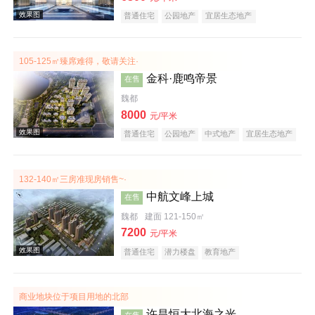
普通住宅
公园地产
宜居生态地产
105-125㎡臻席难得，敬请关注·
金科·鹿鸣帝景
在售
魏都
8000
元/平米
效果图
普通住宅
公园地产
中式地产
宜居生态地产
大平层
名企盘
132-140㎡三房准现房销售~·
中航文峰上城
在售
魏都
建面 121-150㎡
7200
元/平米
普通住宅
潜力楼盘
教育地产
效果图
商业地块位于项目用地的北部
许昌恒大北海之光
在售