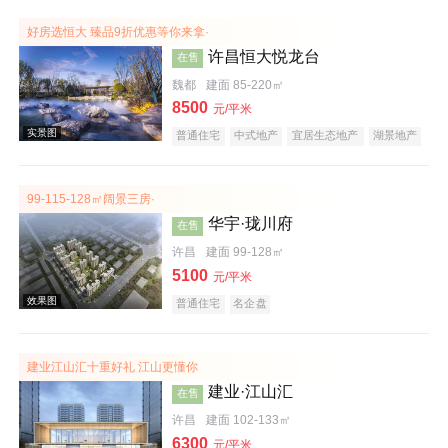
效果图
好房选恒大 臻品9折优惠等你来拿·
许昌恒大悦龙台
在售
魏都
建面 85-220㎡
8500
元/平米
普通住宅
中式地产
宜居生态地产
湖景地产
复合地产
产权式酒店
庭院式住宅
大平层
99-115-128㎡阔景三房·
华宇·珑川府
在售
效果图
许昌
建面 99-128㎡
5100
元/平米
普通住宅
名企盘
建业江山汇十重好礼 江山更懂你
建业·江山汇
在售
许昌
建面 102-133㎡
实景图
6300
元/平米