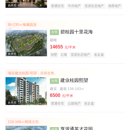
普通住宅
中式地产
宜居生态地产
湖景地产
大平层
名企盘
效果图
90-230㎡臻藏园居·
碧桂园十里花海
在售
鄢陵
14655
元/平米
别墅
公寓
宜居生态地产
名企盘
项目建业桂园·熙望，目前在售。
效果图
建业桂园熙望
在售
建安
建面 134-143㎡
6500
元/平米
普通住宅
公园地产
名企盘
133-168㎡阔境大宅·
亨源通英才花园
在售