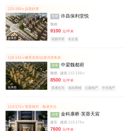
115-160㎡品质好房
许昌保利堂悦
售罄
魏都
效果图
9100
元/平米
花园洋房
名企盘
118-142㎡瞰景高层/品质洋房售卖·
中梁魏都府
在售
魏都
建面 112-133㎡
8500
元/平米
普通住宅
临街商铺
公园地产
中式地产
效果图
宜居生态地产
名企盘
113-173㎡宽景阔宅，敬请关注·
金科康桥·芙蓉天宸
在售
建安
建面 113-173㎡
7600
元/平米