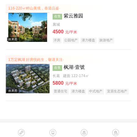
116-220㎡畔山美境，恭迎品鉴·
紫云雅园
在售
襄城
4500
元/平米
洋房
公园地产
潜力楼盘
旅游地产
养老地产
山景地产
庭院式住宅
名企盘
效果图
1万定枫湖 好房悦此生，敬请关注·
枫湖·壹號
在售
长葛
建面 122-174㎡
5800
元/平米
普通住宅
潜力楼盘
中式地产
宜居生态地产
效果图