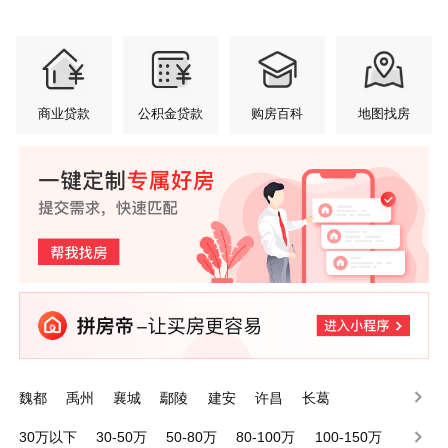
商业贷款
公积金贷款
购房百科
地图找房
魏都
禹州
襄城
鄢陵
建安
许昌
长葛
30万以下
30-50万
50-80万
80-100万
100-150万