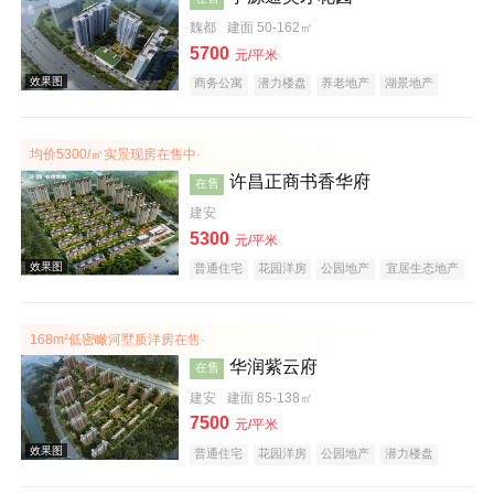
效果图
魏都
建面 50-162㎡
5700
元/平米
商务公寓
潜力楼盘
养老地产
湖景地产
教育地产
小户型
低总价
大平层
均价5300/㎡实景现房在售中·
许昌正商书香华府
在售
建安
5300
效果图
元/平米
普通住宅
花园洋房
公园地产
宜居生态地产
养老地产
名企盘
168m²低密瞰河墅质洋房在售·
华润紫云府
在售
建安
建面 85-138㎡
7500
元/平米
普通住宅
花园洋房
公园地产
潜力楼盘
效果图
小户型
名企盘