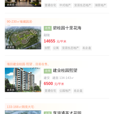
普通住宅
中式地产
宜居生态地产
湖景地产
大平层
名企盘
效果图
90-230㎡臻藏园居·
碧桂园十里花海
在售
鄢陵
14655
元/平米
别墅
公寓
宜居生态地产
名企盘
项目建业桂园·熙望，目前在售。
效果图
建业桂园熙望
在售
建安
建面 134-143㎡
6500
元/平米
普通住宅
公园地产
名企盘
133-168㎡阔境大宅·
亨源通英才花园
在售