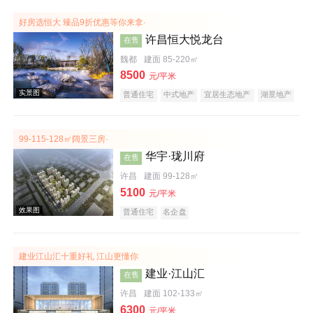
效果图
好房选恒大 臻品9折优惠等你来拿·
许昌恒大悦龙台
在售
魏都
建面 85-220㎡
8500
元/平米
普通住宅
中式地产
宜居生态地产
湖景地产
复合地产
产权式酒店
庭院式住宅
大平层
99-115-128㎡阔景三房·
华宇·珑川府
在售
效果图
许昌
建面 99-128㎡
5100
元/平米
普通住宅
名企盘
建业江山汇十重好礼 江山更懂你
建业·江山汇
在售
许昌
建面 102-133㎡
实景图
6300
元/平米