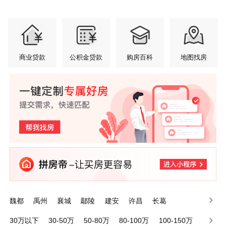
商业贷款
公积金贷款
购房百科
地图找房
魏都
禹州
襄城
鄢陵
建安
许昌
长葛
30万以下
30-50万
50-80万
80-100万
100-150万