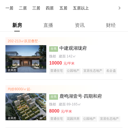
150万以上
一居
二居
三居
四居
五居
五居以上
新房
直播
资讯
财经
202-213㎡跃层叠墅··
中建观湖珑府
在售
魏都
建面 142㎡
10000
元/平米
普通住宅
公园地产
宜居生态地产
名企盘
均价8000/㎡起·
鹿鸣湖壹号·四期和府
在售
魏都
建面 89-165㎡
8000
元/平米
普通住宅
花园洋房
公园地产
宜居生态地产
庭院式住宅