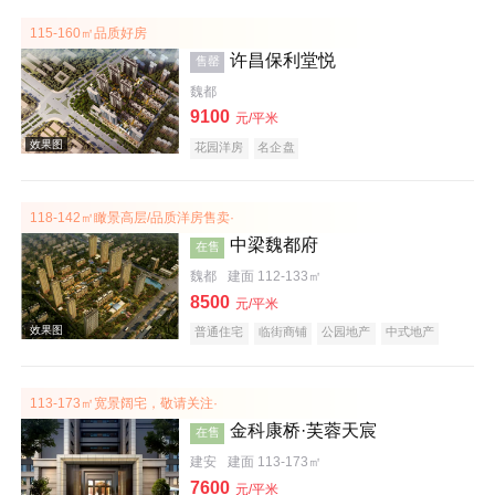
115-160㎡品质好房
许昌保利堂悦
售罄
魏都
效果图
9100
元/平米
花园洋房
名企盘
118-142㎡瞰景高层/品质洋房售卖·
中梁魏都府
在售
魏都
建面 112-133㎡
8500
元/平米
普通住宅
临街商铺
公园地产
中式地产
效果图
宜居生态地产
名企盘
113-173㎡宽景阔宅，敬请关注·
金科康桥·芙蓉天宸
在售
建安
建面 113-173㎡
7600
元/平米