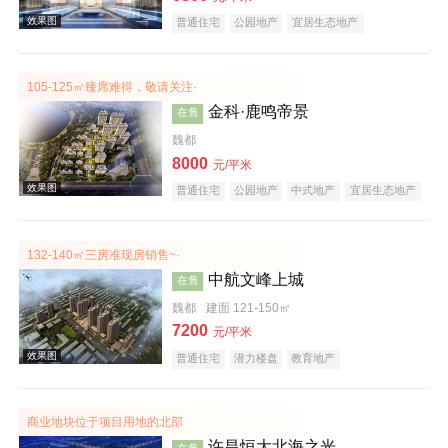
普通住宅
公园地产
宜居生态地产
105-125㎡臻席难得，敬请关注·
金科·鹿鸣帝景
在售
魏都
8000
元/平米
效果图
普通住宅
公园地产
中式地产
宜居生态地产
大平层
名企盘
132-140㎡三房准现房销售~·
中航文峰上城
在售
魏都
建面 121-150㎡
7200
元/平米
普通住宅
潜力楼盘
教育地产
效果图
商业地块位于项目用地的北部
许昌恒大北海之光
在售