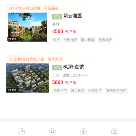
116-220㎡畔山美境，恭迎品鉴·
紫云雅园
在售
襄城
4500
元/平米
洋房
公园地产
潜力楼盘
旅游地产
养老地产
山景地产
庭院式住宅
名企盘
效果图
1万定枫湖 好房悦此生，敬请关注·
枫湖·壹號
在售
长葛
建面 122-174㎡
5800
元/平米
普通住宅
潜力楼盘
中式地产
宜居生态地产
效果图