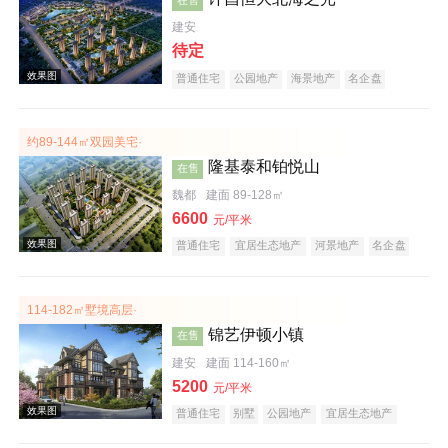
建安
待定
普通住宅
公园地产
海景地产
名企盘
约89-144㎡双园美宅·
效果图
隆基泰和铂悦山
在售
魏都
建面 89-128㎡
6600
元/平米
普通住宅
宜居生态地产
河景地产
名企盘
114-182㎡墅境高层·
锦艺伊顿小镇
在售
效果图
建安
建面 114-160㎡
5200
元/平米
普通住宅
别墅
公园地产
宜居生态地产
河景地产
名企盘