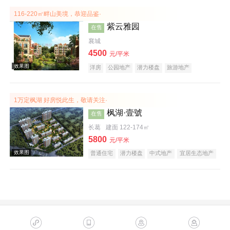
116-220㎡畔山美境，恭迎品鉴·
紫云雅园
在售
襄城
4500
元/平米
洋房
公园地产
潜力楼盘
旅游地产
养老地产
山景地产
庭院式住宅
名企盘
效果图
1万定枫湖 好房悦此生，敬请关注·
枫湖·壹號
在售
长葛
建面 122-174㎡
5800
元/平米
普通住宅
潜力楼盘
中式地产
宜居生态地产
效果图