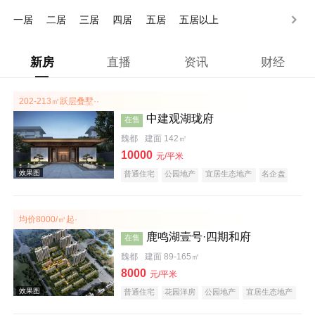
150万以上
一居
二居
三居
四居
五居
五居以上
新房
直播
资讯
财经
202-213㎡跃层叠墅··
中建观湖珑府
在售
魏都
建面 142㎡
10000
元/平米
普通住宅
公园地产
宜居生态地产
名企盘
均价8000/㎡起·
鹿鸣湖壹号·四期和府
在售
魏都
建面 89-165㎡
8000
元/平米
普通住宅
花园洋房
公园地产
宜居生态地产
庭院式住宅