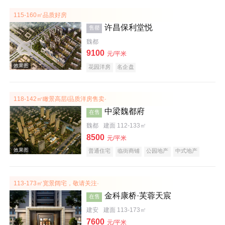
115-160㎡品质好房
许昌保利堂悦
售罄
魏都
效果图
9100
元/平米
花园洋房
名企盘
118-142㎡瞰景高层/品质洋房售卖·
中梁魏都府
在售
魏都
建面 112-133㎡
8500
元/平米
普通住宅
临街商铺
公园地产
中式地产
效果图
宜居生态地产
名企盘
113-173㎡宽景阔宅，敬请关注·
金科康桥·芙蓉天宸
在售
建安
建面 113-173㎡
7600
元/平米