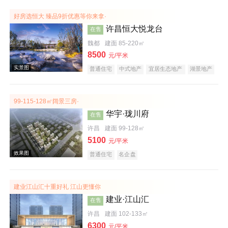
效果图
好房选恒大 臻品9折优惠等你来拿·
许昌恒大悦龙台
在售
魏都
建面 85-220㎡
8500
元/平米
普通住宅
中式地产
宜居生态地产
湖景地产
复合地产
产权式酒店
庭院式住宅
大平层
99-115-128㎡阔景三房·
华宇·珑川府
在售
效果图
许昌
建面 99-128㎡
5100
元/平米
普通住宅
名企盘
建业江山汇十重好礼 江山更懂你
建业·江山汇
在售
许昌
建面 102-133㎡
实景图
6300
元/平米