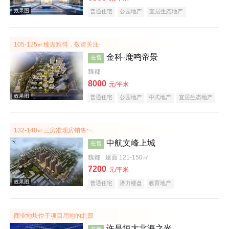
普通住宅
公园地产
宜居生态地产
105-125㎡臻席难得，敬请关注·
金科·鹿鸣帝景
在售
魏都
8000
元/平米
效果图
普通住宅
公园地产
中式地产
宜居生态地产
大平层
名企盘
132-140㎡三房准现房销售~·
中航文峰上城
在售
魏都
建面 121-150㎡
7200
元/平米
普通住宅
潜力楼盘
教育地产
效果图
商业地块位于项目用地的北部
许昌恒大北海之光
在售