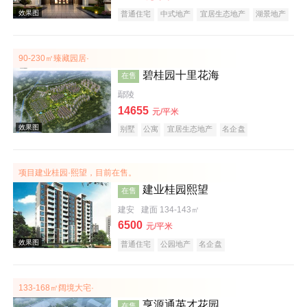
普通住宅
中式地产
宜居生态地产
湖景地产
大平层
名企盘
效果图
90-230㎡臻藏园居·
碧桂园十里花海
在售
鄢陵
14655
元/平米
别墅
公寓
宜居生态地产
名企盘
项目建业桂园·熙望，目前在售。
效果图
建业桂园熙望
在售
建安
建面 134-143㎡
6500
元/平米
普通住宅
公园地产
名企盘
133-168㎡阔境大宅·
亨源通英才花园
在售