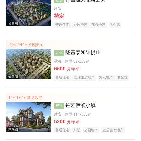
建安
待定
普通住宅
公园地产
海景地产
名企盘
约89-144㎡双园美宅·
效果图
隆基泰和铂悦山
在售
魏都
建面 89-128㎡
6600
元/平米
普通住宅
宜居生态地产
河景地产
名企盘
114-182㎡墅境高层·
锦艺伊顿小镇
在售
效果图
建安
建面 114-160㎡
5200
元/平米
普通住宅
别墅
公园地产
宜居生态地产
河景地产
名企盘