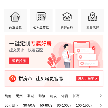
商业贷款
公积金贷款
购房百科
地图找房
魏都
禹州
襄城
鄢陵
建安
许昌
长葛
30万以下
30-50万
50-80万
80-100万
100-150万