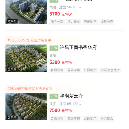
效果图
魏都
建面 50-162㎡
5700
元/平米
商务公寓
潜力楼盘
养老地产
湖景地产
教育地产
小户型
低总价
大平层
均价5300/㎡实景现房在售中·
许昌正商书香华府
在售
建安
5300
效果图
元/平米
普通住宅
花园洋房
公园地产
宜居生态地产
养老地产
名企盘
168m²低密瞰河墅质洋房在售·
华润紫云府
在售
建安
建面 85-138㎡
7500
元/平米
普通住宅
花园洋房
公园地产
潜力楼盘
效果图
小户型
名企盘