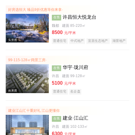
效果图
好房选恒大 臻品9折优惠等你来拿·
许昌恒大悦龙台
在售
魏都
建面 85-220㎡
8500
元/平米
普通住宅
中式地产
宜居生态地产
湖景地产
复合地产
产权式酒店
庭院式住宅
大平层
99-115-128㎡阔景三房·
华宇·珑川府
在售
效果图
许昌
建面 99-128㎡
5100
元/平米
普通住宅
名企盘
建业江山汇十重好礼 江山更懂你
建业·江山汇
在售
许昌
建面 102-133㎡
实景图
6300
元/平米