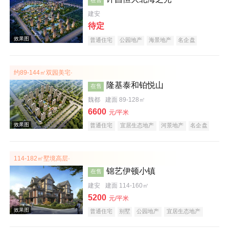
建安
待定
普通住宅
公园地产
海景地产
名企盘
约89-144㎡双园美宅·
效果图
隆基泰和铂悦山
在售
魏都
建面 89-128㎡
6600
元/平米
普通住宅
宜居生态地产
河景地产
名企盘
114-182㎡墅境高层·
锦艺伊顿小镇
在售
效果图
建安
建面 114-160㎡
5200
元/平米
普通住宅
别墅
公园地产
宜居生态地产
河景地产
名企盘