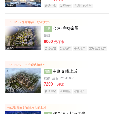
普通住宅
公园地产
宜居生态地产
105-125㎡臻席难得，敬请关注·
金科·鹿鸣帝景
在售
魏都
8000
元/平米
效果图
普通住宅
公园地产
中式地产
宜居生态地产
大平层
名企盘
132-140㎡三房准现房销售~·
中航文峰上城
在售
魏都
建面 121-150㎡
7200
元/平米
普通住宅
潜力楼盘
教育地产
效果图
商业地块位于项目用地的北部
许昌恒大北海之光
在售