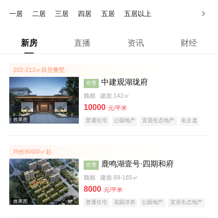
150万以上
一居
二居
三居
四居
五居
五居以上
新房
直播
资讯
财经
202-213㎡跃层叠墅··
中建观湖珑府
在售
魏都
建面 142㎡
10000
元/平米
普通住宅
公园地产
宜居生态地产
名企盘
均价8000/㎡起·
鹿鸣湖壹号·四期和府
在售
魏都
建面 89-165㎡
8000
元/平米
普通住宅
花园洋房
公园地产
宜居生态地产
庭院式住宅