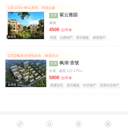
116-220㎡畔山美境，恭迎品鉴·
紫云雅园
在售
襄城
4500
元/平米
洋房
公园地产
潜力楼盘
旅游地产
养老地产
山景地产
庭院式住宅
名企盘
效果图
1万定枫湖 好房悦此生，敬请关注·
枫湖·壹號
在售
长葛
建面 122-174㎡
5800
元/平米
普通住宅
潜力楼盘
中式地产
宜居生态地产
效果图