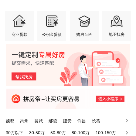
商业贷款
公积金贷款
购房百科
地图找房
魏都
禹州
襄城
鄢陵
建安
许昌
长葛
30万以下
30-50万
50-80万
80-100万
100-150万