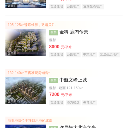
普通住宅
公园地产
宜居生态地产
105-125㎡臻席难得，敬请关注·
金科·鹿鸣帝景
在售
魏都
8000
元/平米
效果图
普通住宅
公园地产
中式地产
宜居生态地产
大平层
名企盘
132-140㎡三房准现房销售~·
中航文峰上城
在售
魏都
建面 121-150㎡
7200
元/平米
普通住宅
潜力楼盘
教育地产
效果图
商业地块位于项目用地的北部
许昌恒大北海之光
在售