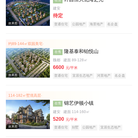
建安
待定
普通住宅
公园地产
海景地产
名企盘
约89-144㎡双园美宅·
效果图
隆基泰和铂悦山
在售
魏都
建面 89-128㎡
6600
元/平米
普通住宅
宜居生态地产
河景地产
名企盘
114-182㎡墅境高层·
锦艺伊顿小镇
在售
效果图
建安
建面 114-160㎡
5200
元/平米
普通住宅
别墅
公园地产
宜居生态地产
河景地产
名企盘