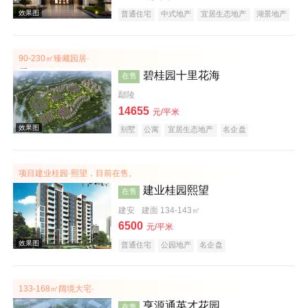
普通住宅
中式地产
宜居生态地产
湖景地产
大平层
名企盘
效果图
90-230㎡臻藏园居·
碧桂园十里花海
在售
鄢陵
14655
元/平米
别墅
公寓
宜居生态地产
名企盘
项目建业桂园·熙望，目前在售。
效果图
建业桂园熙望
在售
建安
建面 134-143㎡
6500
元/平米
普通住宅
公园地产
名企盘
133-168㎡阔境大宅·
亨源通英才花园
在售