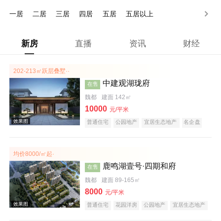
150万以上
一居
二居
三居
四居
五居
五居以上
新房
直播
资讯
财经
202-213㎡跃层叠墅··
中建观湖珑府
在售
魏都
建面 142㎡
10000
元/平米
普通住宅
公园地产
宜居生态地产
名企盘
均价8000/㎡起·
鹿鸣湖壹号·四期和府
在售
魏都
建面 89-165㎡
8000
元/平米
普通住宅
花园洋房
公园地产
宜居生态地产
庭院式住宅