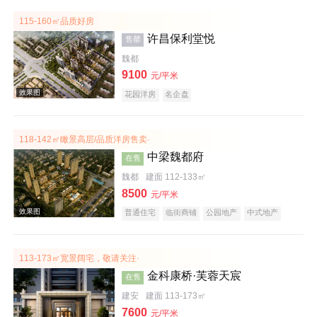
115-160㎡品质好房
许昌保利堂悦
售罄
魏都
效果图
9100
元/平米
花园洋房
名企盘
118-142㎡瞰景高层/品质洋房售卖·
中梁魏都府
在售
魏都
建面 112-133㎡
8500
元/平米
普通住宅
临街商铺
公园地产
中式地产
效果图
宜居生态地产
名企盘
113-173㎡宽景阔宅，敬请关注·
金科康桥·芙蓉天宸
在售
建安
建面 113-173㎡
7600
元/平米