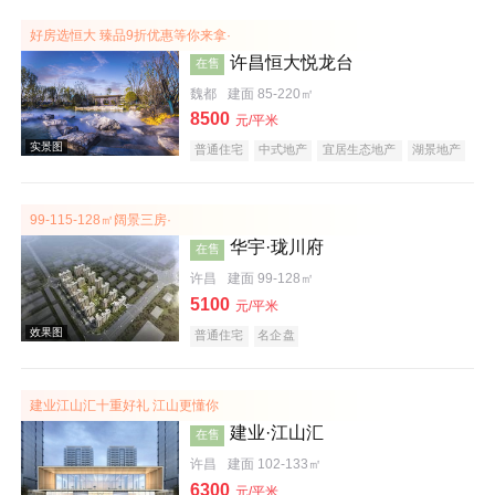
效果图
好房选恒大 臻品9折优惠等你来拿·
许昌恒大悦龙台
在售
魏都
建面 85-220㎡
8500
元/平米
普通住宅
中式地产
宜居生态地产
湖景地产
复合地产
产权式酒店
庭院式住宅
大平层
99-115-128㎡阔景三房·
华宇·珑川府
在售
效果图
许昌
建面 99-128㎡
5100
元/平米
普通住宅
名企盘
建业江山汇十重好礼 江山更懂你
建业·江山汇
在售
许昌
建面 102-133㎡
实景图
6300
元/平米