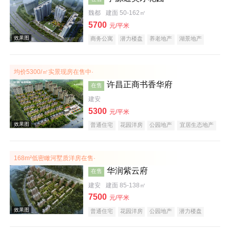
效果图
魏都
建面 50-162㎡
5700
元/平米
商务公寓
潜力楼盘
养老地产
湖景地产
教育地产
小户型
低总价
大平层
均价5300/㎡实景现房在售中·
许昌正商书香华府
在售
建安
5300
效果图
元/平米
普通住宅
花园洋房
公园地产
宜居生态地产
养老地产
名企盘
168m²低密瞰河墅质洋房在售·
华润紫云府
在售
建安
建面 85-138㎡
7500
元/平米
普通住宅
花园洋房
公园地产
潜力楼盘
效果图
小户型
名企盘