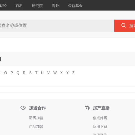
财经
百科
研究院
海外
公益基金

搜
团
N
O
P
Q
R
S
T
U
V
W
X
Y
Z


加盟合作
房产直播
新房加盟
焦点好房
产品加盟
应用下载