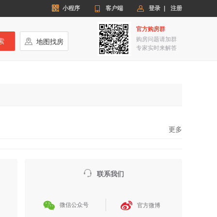


小程序

客户端
登录
|
注册
官方购房群
购房问题请加群
索

地图找房
专家实时来解答
更多

联系我们


微信公众号
官方微博