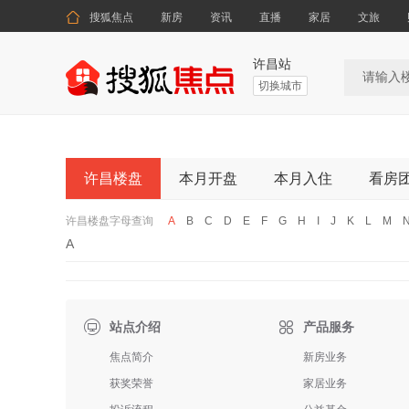

搜狐焦点
新房
资讯
直播
家居
文旅
许昌站
切换城市
许昌楼盘
本月开盘
本月入住
看房
许昌楼盘字母查询
A
B
C
D
E
F
G
H
I
J
K
L
M
A

站点介绍
产品服务
焦点简介
新房业务
获奖荣誉
家居业务