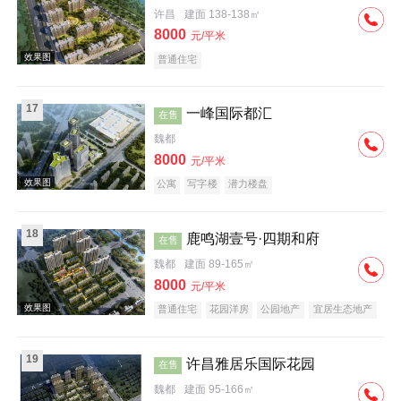
许昌
建面 138-138㎡
效果图
8000
元/平米
普通住宅
17
一峰国际都汇
在售
魏都
8000
元/平米
效果图
公寓
写字楼
潜力楼盘
18
鹿鸣湖壹号·四期和府
在售
魏都
建面 89-165㎡
8000
元/平米
普通住宅
花园洋房
公园地产
宜居生态地产
庭院式住宅
效果图
19
许昌雅居乐国际花园
在售
魏都
建面 95-166㎡