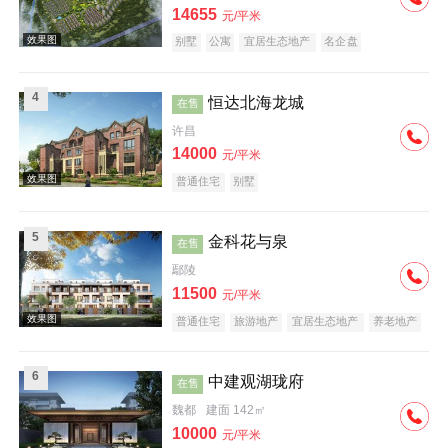
14655
元/平米
别墅
公寓
宜居生态地产
名企盘
4
恒达北海龙城
在售
许昌
效果图
14000
元/平米
普通住宅
别墅
5
金科花与泉
在售
鄢陵
11500
元/平米
效果图
普通住宅
旅游地产
宜居生态地产
养老地产
庭院式住宅
6
中建观湖珑府
在售
魏都
建面 142㎡
10000
元/平米