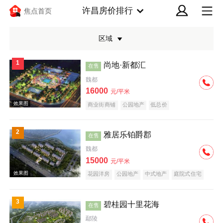
许昌房价排行
焦点首页
区域
1
尚地·新都汇
在售
魏都
16000
元/平米
商业街商铺
公园地产
低总价
效果图
2
雅居乐铂爵郡
在售
魏都
15000
元/平米
花园洋房
公园地产
中式地产
庭院式住宅
名企盘
3
碧桂园十里花海
在售
效果图
鄢陵