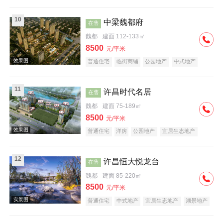
10
中梁魏都府
在售
魏都
建面 112-133㎡
效果图
8500
元/平米
普通住宅
临街商铺
公园地产
中式地产
宜居生态地产
名企盘
11
许昌时代名居
在售
魏都
建面 75-189㎡
8500
元/平米
效果图
普通住宅
洋房
公园地产
宜居生态地产
养老地产
河景地产
12
许昌恒大悦龙台
在售
魏都
建面 85-220㎡
8500
元/平米
普通住宅
中式地产
宜居生态地产
湖景地产
效果图
复合地产
产权式酒店
庭院式住宅
大平层