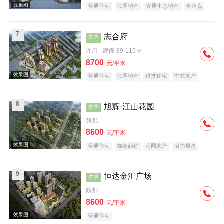
普通住宅
公园地产
宜居生态地产
名企盘
效果图
7
志合府
在售
许昌
建面 89-115㎡
8700
元/平米
普通住宅
公园地产
科技住宅
中式地产
宜居生态地产
养老地产
庭院式住宅
小户型
低总价
名企盘
效果图
8
旭辉·江山花园
在售
魏都
8600
元/平米
普通住宅
临街商铺
公园地产
潜力楼盘
养老地产
名企盘
9
恒达金汇广场
在售
效果图
魏都
8600
元/平米
普通住宅