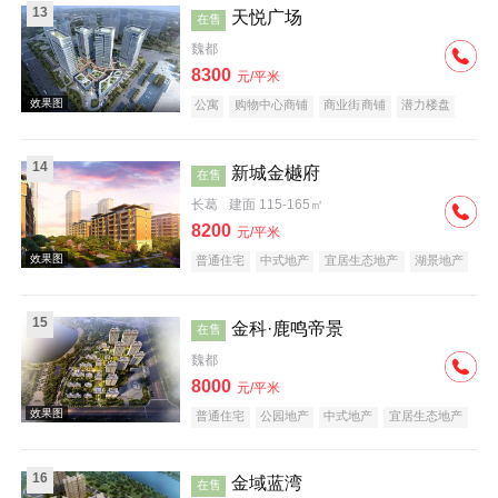
13
天悦广场
在售
魏都
8300
元/平米
公寓
购物中心商铺
商业街商铺
潜力楼盘
小户型
低总价
效果图
14
新城金樾府
在售
长葛
建面 115-165㎡
8200
元/平米
普通住宅
中式地产
宜居生态地产
湖景地产
河景地产
庭院式住宅
名企盘
15
金科·鹿鸣帝景
在售
实景图
魏都
8000
元/平米
普通住宅
公园地产
中式地产
宜居生态地产
大平层
名企盘
16
金域蓝湾
在售