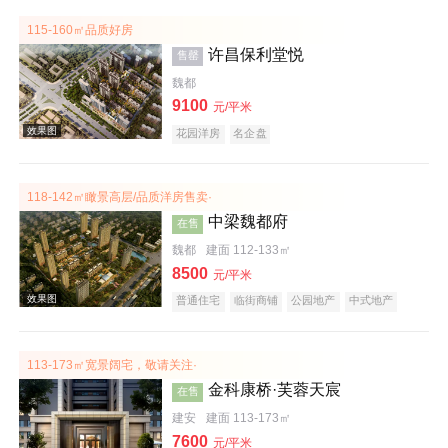
115-160㎡品质好房
许昌保利堂悦
售罄
魏都
效果图
9100
元/平米
花园洋房
名企盘
118-142㎡瞰景高层/品质洋房售卖·
中梁魏都府
在售
魏都
建面 112-133㎡
8500
元/平米
普通住宅
临街商铺
公园地产
中式地产
效果图
宜居生态地产
名企盘
113-173㎡宽景阔宅，敬请关注·
金科康桥·芙蓉天宸
在售
建安
建面 113-173㎡
7600
元/平米