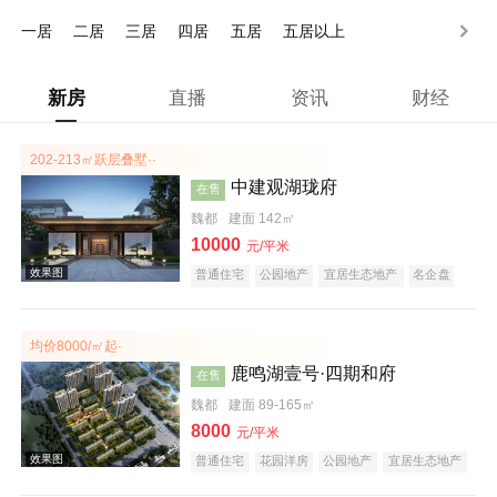
150万以上
一居
二居
三居
四居
五居
五居以上
新房
直播
资讯
财经
202-213㎡跃层叠墅··
中建观湖珑府
在售
魏都
建面 142㎡
10000
元/平米
普通住宅
公园地产
宜居生态地产
名企盘
均价8000/㎡起·
鹿鸣湖壹号·四期和府
在售
魏都
建面 89-165㎡
8000
元/平米
普通住宅
花园洋房
公园地产
宜居生态地产
庭院式住宅