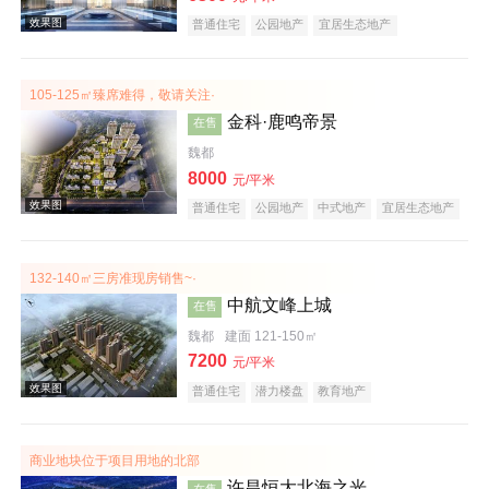
普通住宅
公园地产
宜居生态地产
105-125㎡臻席难得，敬请关注·
金科·鹿鸣帝景
在售
魏都
8000
元/平米
效果图
普通住宅
公园地产
中式地产
宜居生态地产
大平层
名企盘
132-140㎡三房准现房销售~·
中航文峰上城
在售
魏都
建面 121-150㎡
7200
元/平米
普通住宅
潜力楼盘
教育地产
效果图
商业地块位于项目用地的北部
许昌恒大北海之光
在售