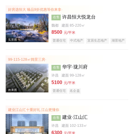
效果图
好房选恒大 臻品9折优惠等你来拿·
许昌恒大悦龙台
在售
魏都
建面 85-220㎡
8500
元/平米
普通住宅
中式地产
宜居生态地产
湖景地产
复合地产
产权式酒店
庭院式住宅
大平层
99-115-128㎡阔景三房·
华宇·珑川府
在售
效果图
许昌
建面 99-128㎡
5100
元/平米
普通住宅
名企盘
建业江山汇十重好礼 江山更懂你
建业·江山汇
在售
许昌
建面 102-133㎡
实景图
6300
元/平米