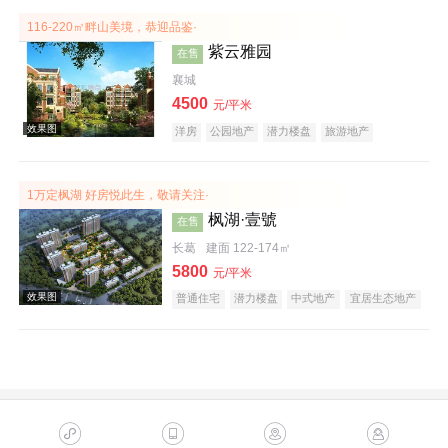
116-220㎡畔山美境，恭迎品鉴·
紫云雅园
在售
襄城
4500
元/平米
洋房
公园地产
潜力楼盘
旅游地产
养老地产
山景地产
庭院式住宅
名企盘
效果图
1万定枫湖 好房悦此生，敬请关注·
枫湖·壹號
在售
长葛
建面 122-174㎡
5800
元/平米
普通住宅
潜力楼盘
中式地产
宜居生态地产
效果图