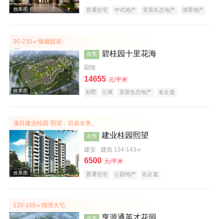
普通住宅
中式地产
宜居生态地产
湖景地产
大平层
名企盘
效果图
90-230㎡臻藏园居·
碧桂园十里花海
在售
鄢陵
14655
元/平米
别墅
公寓
宜居生态地产
名企盘
项目建业桂园·熙望，目前在售。
效果图
建业桂园熙望
在售
建安
建面 134-143㎡
6500
元/平米
普通住宅
公园地产
名企盘
133-168㎡阔境大宅·
亨源通英才花园
在售