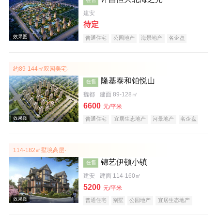
建安
待定
普通住宅
公园地产
海景地产
名企盘
约89-144㎡双园美宅·
效果图
隆基泰和铂悦山
在售
魏都
建面 89-128㎡
6600
元/平米
普通住宅
宜居生态地产
河景地产
名企盘
114-182㎡墅境高层·
锦艺伊顿小镇
在售
效果图
建安
建面 114-160㎡
5200
元/平米
普通住宅
别墅
公园地产
宜居生态地产
河景地产
名企盘