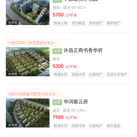
效果图
魏都
建面 50-162㎡
5700
元/平米
商务公寓
潜力楼盘
养老地产
湖景地产
教育地产
小户型
低总价
大平层
均价5300/㎡实景现房在售中·
许昌正商书香华府
在售
建安
5300
效果图
元/平米
普通住宅
花园洋房
公园地产
宜居生态地产
养老地产
名企盘
168m²低密瞰河墅质洋房在售·
华润紫云府
在售
建安
建面 85-138㎡
7500
元/平米
普通住宅
花园洋房
公园地产
潜力楼盘
效果图
小户型
名企盘