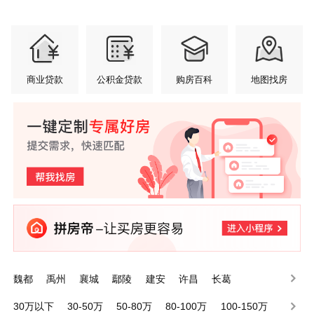
商业贷款
公积金贷款
购房百科
地图找房
魏都
禹州
襄城
鄢陵
建安
许昌
长葛
30万以下
30-50万
50-80万
80-100万
100-150万