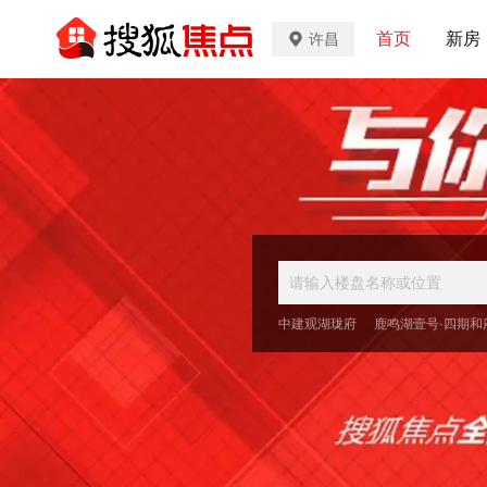
首页
新房
许昌
中建观湖珑府
鹿鸣湖壹号·四期和