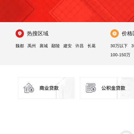
热搜区域
价格
魏都
禹州
襄城
鄢陵
建安
许昌
长葛
30万以下
3
100-150万