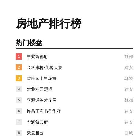
房地产排行榜
热门楼盘
中梁魏都府
魏都
1
金科康桥·芙蓉天宸
建安
2
碧桂园十里花海
鄢陵
3
建业桂园熙望
建安
4
亨源通英才花园
魏都
5
许昌正商书香华府
建安
6
华润紫云府
建安
7
紫云雅园
襄城
8