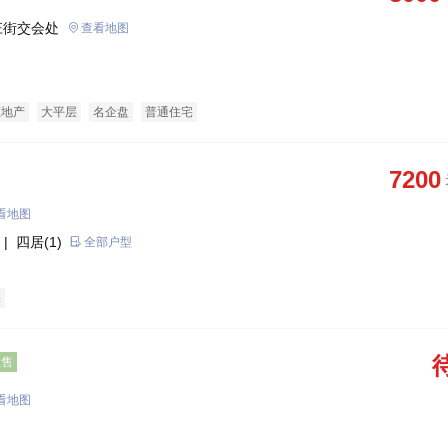
庄街交会处
查看地图
态地产
大平层
名企盘
普通住宅
7200
看地图
| 四居(1)
全部户型
宅
在售
看地图