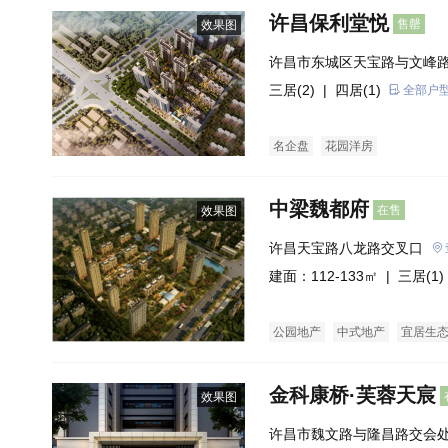
许昌保利堂悦
售罄
效果图
许昌市东城区天宝路与文峰
三居(2)
| 四居(1)
全部户
名企盘
花园洋房
中梁魏都府
在售
效果图
许昌天宝路八龙路交叉口
建面：112-133㎡ |
三居(1)
公园地产
中式地产
宜居生
金科康桥·芙蓉天宸
效果图
许昌市魏文路与隆昌路交会