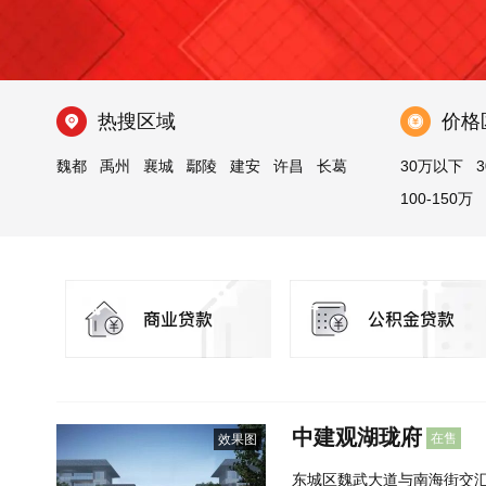
热搜区域
价格
魏都
禹州
襄城
鄢陵
建安
许昌
长葛
30万以下
3
100-150万
中建观湖珑府
在售
效果图
东城区魏武大道与南海街交