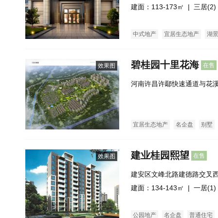
建面：113-173㎡ |
三居(2)
中式地产
宜居生态地产
湖
碧桂园十里花海
在售
效果图
河南许昌许鄢快速通道与花溪
宜居生态地产
名企盘
别墅
建业桂园熙望
在售
效果图
建安区文峰北路建德路交叉
建面：134-143㎡ |
一居(1)
公园地产
名企盘
普通住宅