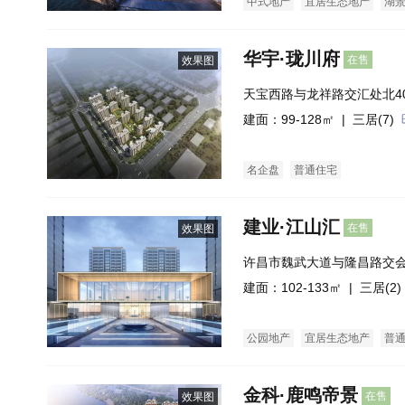
中式地产
宜居生态地产
湖
华宇·珑川府
在售
效果图
天宝西路与龙祥路交汇处北4
建面：99-128㎡ |
三居(7)
名企盘
普通住宅
建业·江山汇
在售
效果图
许昌市魏武大道与隆昌路交
建面：102-133㎡ |
三居(2)
公园地产
宜居生态地产
普
金科·鹿鸣帝景
在售
效果图