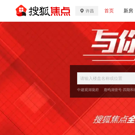
首页
新房
许昌
中建观湖珑府
鹿鸣湖壹号·四期和