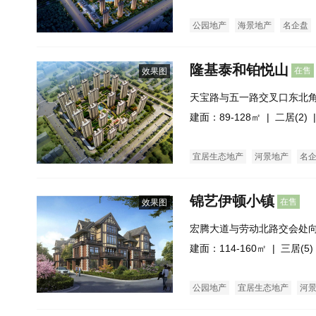
公园地产
海景地产
名企盘
隆基泰和铂悦山
在售
效果图
天宝路与五一路交叉口东北
建面：89-128㎡ |
二居(2)
|
宜居生态地产
河景地产
名
锦艺伊顿小镇
在售
效果图
宏腾大道与劳动北路交会处向
建面：114-160㎡ |
三居(5)
公园地产
宜居生态地产
河