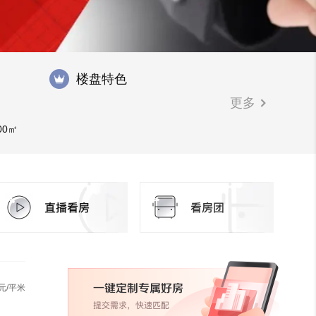
楼盘特色
更多
00㎡
元/平米