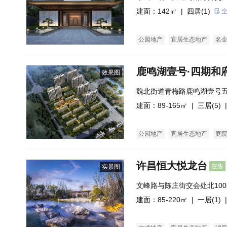
建面：142㎡ |
四居(1)
公园地产
宜居生态地产
名
鹿鸣湖壹号·四期和
效果图
魏北街道青梅路鹿鸣湖壹号
建面：89-165㎡ |
三居(5)
|
公园地产
宜居生态地产
庭
许昌恒大悦龙台
在售
实景图
文峰路与陈庄街交会处北10
建面：85-220㎡ |
一居(1)
|