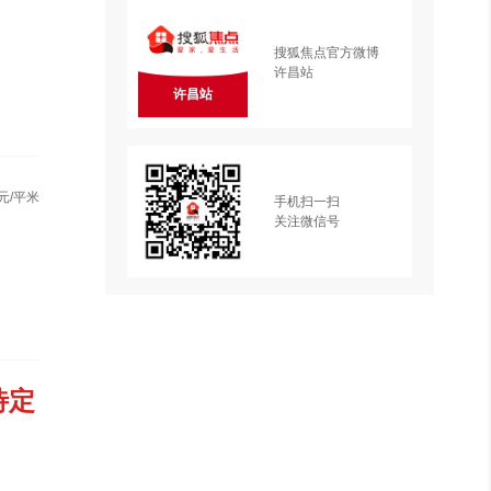
搜狐焦点官方微博
许昌站
许昌站
元/平米
手机扫一扫
关注微信号
待定