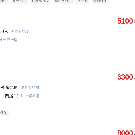
景地产
复合地产
产权式酒店
庭院式住宅
大平层
普通住宅
5100
00米
查看地图
全部户型
6300
会处东北角
查看地图
| 四居(1)
全部户型
通住宅
8000