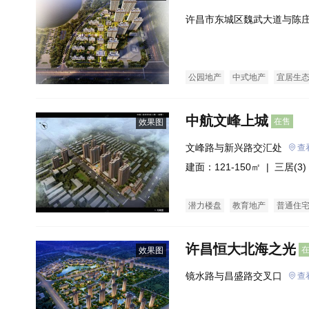
许昌市东城区魏武大道与陈
公园地产
中式地产
宜居生
中航文峰上城
在售
效果图
文峰路与新兴路交汇处
查
建面：121-150㎡ |
三居(3)
潜力楼盘
教育地产
普通住
许昌恒大北海之光
效果图
镜水路与昌盛路交叉口
查