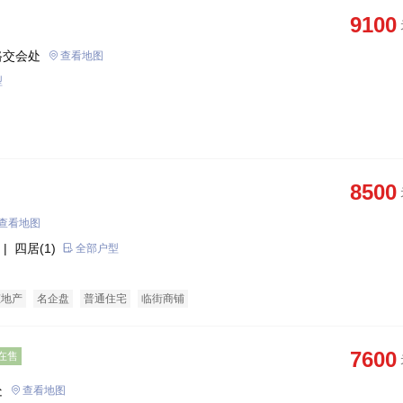
9100
路交会处
查看地图
型
8500
查看地图
| 四居(1)
全部户型
态地产
名企盘
普通住宅
临街商铺
7600
在售
处
查看地图